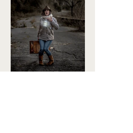
Un shooting consiste en une séance
photo guidée, sur un site déterminé à
l'avance ou en studio, seul, a deux, en
famille ou a 15 !
Le but de cette séance est d'obtenir des