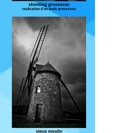
shooting grossesse
realisation d'un book grossesse
vieux moulin